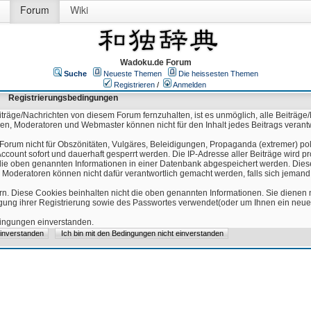
Forum
Wiki
Wadoku.de Forum
Suche
Neueste Themen
Die heissesten Themen
Registrieren
/
Anmelden
Registrierungsbedingungen
äge/Nachrichten von diesem Forum fernzuhalten, ist es unmöglich, alle Beiträge/
ren, Moderatoren und Webmaster können nicht für den Inhalt jedes Beitrags verant
Forum nicht für Obszönitäten, Vulgäres, Beleidigungen, Propaganda (extremer) pol
count sofort und dauerhaft gesperrt werden. Die IP-Adresse aller Beiträge wird pr
ss die oben genannten Informationen in einer Datenbank abgespeichert werden. Di
 Moderatoren können nicht dafür verantwortlich gemacht werden, falls sich jeman
n. Diese Cookies beinhalten nicht die oben genannten Informationen. Sie dienen
igung ihrer Registrierung sowie des Passwortes verwendet(oder um Ihnen ein neues
edingungen einverstanden.