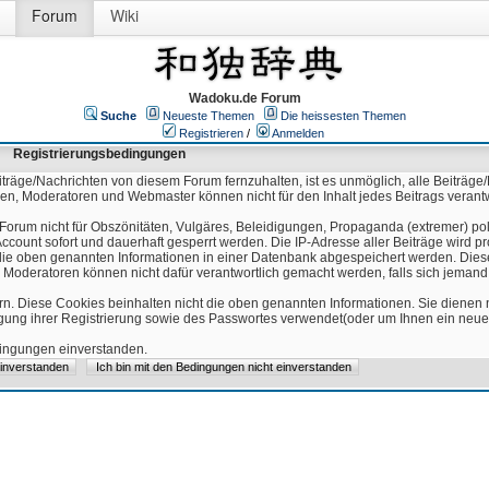
Forum
Wiki
Wadoku.de Forum
Suche
Neueste Themen
Die heissesten Themen
Registrieren
/
Anmelden
Registrierungsbedingungen
äge/Nachrichten von diesem Forum fernzuhalten, ist es unmöglich, alle Beiträge/
ren, Moderatoren und Webmaster können nicht für den Inhalt jedes Beitrags verant
Forum nicht für Obszönitäten, Vulgäres, Beleidigungen, Propaganda (extremer) pol
count sofort und dauerhaft gesperrt werden. Die IP-Adresse aller Beiträge wird pr
ss die oben genannten Informationen in einer Datenbank abgespeichert werden. Di
 Moderatoren können nicht dafür verantwortlich gemacht werden, falls sich jeman
n. Diese Cookies beinhalten nicht die oben genannten Informationen. Sie dienen
igung ihrer Registrierung sowie des Passwortes verwendet(oder um Ihnen ein neues
edingungen einverstanden.