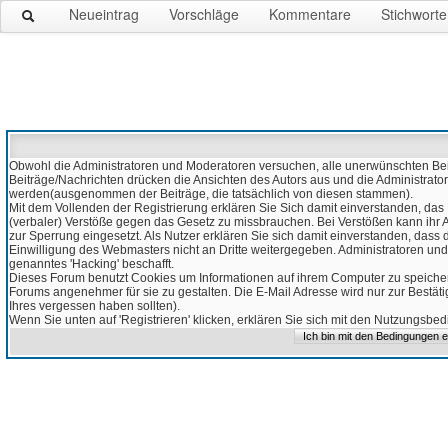
Neueintrag
Vorschläge
Kommentare
Stichworte
Obwohl die Administratoren und Moderatoren versuchen, alle unerwünschten Beitr
Beiträge/Nachrichten drücken die Ansichten des Autors aus und die Administrato
werden(ausgenommen der Beiträge, die tatsächlich von diesen stammen).
Mit dem Vollenden der Registrierung erklären Sie Sich damit einverstanden, das 
(verbaler) Verstöße gegen das Gesetz zu missbrauchen. Bei Verstößen kann ihr Ac
zur Sperrung eingesetzt. Als Nutzer erklären Sie sich damit einverstanden, da
Einwilligung des Webmasters nicht an Dritte weitergegeben. Administratoren und
genanntes 'Hacking' beschafft.
Dieses Forum benutzt Cookies um Informationen auf ihrem Computer zu speicher
Forums angenehmer für sie zu gestalten. Die E-Mail Adresse wird nur zur Bestät
Ihres vergessen haben sollten).
Wenn Sie unten auf 'Registrieren' klicken, erklären Sie sich mit den Nutzungsb