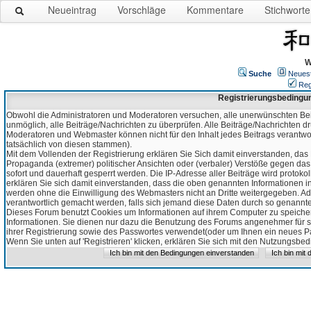
Neueintrag
Vorschläge
Kommentare
Stichworte
W
Suche
Neues
Reg
Registrierungsbedingu
Obwohl die Administratoren und Moderatoren versuchen, alle unerwünschten Bei
unmöglich, alle Beiträge/Nachrichten zu überprüfen. Alle Beiträge/Nachrichten d
Moderatoren und Webmaster können nicht für den Inhalt jedes Beitrags verantw
tatsächlich von diesen stammen).
Mit dem Vollenden der Registrierung erklären Sie Sich damit einverstanden, das 
Propaganda (extremer) politischer Ansichten oder (verbaler) Verstöße gegen da
sofort und dauerhaft gesperrt werden. Die IP-Adresse aller Beiträge wird protokol
erklären Sie sich damit einverstanden, dass die oben genannten Informationen 
werden ohne die Einwilligung des Webmasters nicht an Dritte weitergegeben. Ad
verantwortlich gemacht werden, falls sich jemand diese Daten durch so genanntes
Dieses Forum benutzt Cookies um Informationen auf ihrem Computer zu speicher
Informationen. Sie dienen nur dazu die Benutzung des Forums angenehmer für sie
ihrer Registrierung sowie des Passwortes verwendet(oder um Ihnen ein neues Pas
Wenn Sie unten auf 'Registrieren' klicken, erklären Sie sich mit den Nutzungsb