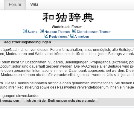
Forum
Wiki
Wadoku.de Forum
Suche
Neueste Themen
Die heissesten Themen
Registrieren
/
Anmelden
Registrierungsbedingungen
äge/Nachrichten von diesem Forum fernzuhalten, ist es unmöglich, alle Beiträge/
ren, Moderatoren und Webmaster können nicht für den Inhalt jedes Beitrags verant
Forum nicht für Obszönitäten, Vulgäres, Beleidigungen, Propaganda (extremer) pol
count sofort und dauerhaft gesperrt werden. Die IP-Adresse aller Beiträge wird pr
ss die oben genannten Informationen in einer Datenbank abgespeichert werden. Di
 Moderatoren können nicht dafür verantwortlich gemacht werden, falls sich jeman
n. Diese Cookies beinhalten nicht die oben genannten Informationen. Sie dienen
igung ihrer Registrierung sowie des Passwortes verwendet(oder um Ihnen ein neues
edingungen einverstanden.