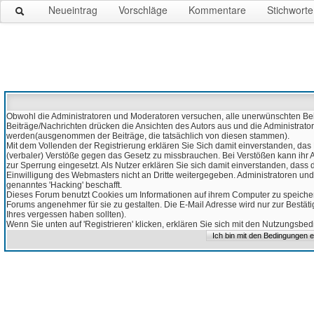
Neueintrag
Vorschläge
Kommentare
Stichworte
Obwohl die Administratoren und Moderatoren versuchen, alle unerwünschten Beitr
Beiträge/Nachrichten drücken die Ansichten des Autors aus und die Administrato
werden(ausgenommen der Beiträge, die tatsächlich von diesen stammen).
Mit dem Vollenden der Registrierung erklären Sie Sich damit einverstanden, das 
(verbaler) Verstöße gegen das Gesetz zu missbrauchen. Bei Verstößen kann ihr Ac
zur Sperrung eingesetzt. Als Nutzer erklären Sie sich damit einverstanden, da
Einwilligung des Webmasters nicht an Dritte weitergegeben. Administratoren und
genanntes 'Hacking' beschafft.
Dieses Forum benutzt Cookies um Informationen auf ihrem Computer zu speicher
Forums angenehmer für sie zu gestalten. Die E-Mail Adresse wird nur zur Bestät
Ihres vergessen haben sollten).
Wenn Sie unten auf 'Registrieren' klicken, erklären Sie sich mit den Nutzungsb