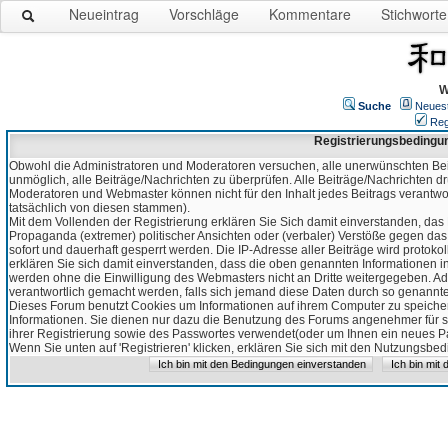
Neueintrag
Vorschläge
Kommentare
Stichworte
W
Suche
Neues
Reg
Registrierungsbedingu
Obwohl die Administratoren und Moderatoren versuchen, alle unerwünschten Bei
unmöglich, alle Beiträge/Nachrichten zu überprüfen. Alle Beiträge/Nachrichten d
Moderatoren und Webmaster können nicht für den Inhalt jedes Beitrags verantw
tatsächlich von diesen stammen).
Mit dem Vollenden der Registrierung erklären Sie Sich damit einverstanden, das 
Propaganda (extremer) politischer Ansichten oder (verbaler) Verstöße gegen da
sofort und dauerhaft gesperrt werden. Die IP-Adresse aller Beiträge wird protokol
erklären Sie sich damit einverstanden, dass die oben genannten Informationen 
werden ohne die Einwilligung des Webmasters nicht an Dritte weitergegeben. Ad
verantwortlich gemacht werden, falls sich jemand diese Daten durch so genanntes
Dieses Forum benutzt Cookies um Informationen auf ihrem Computer zu speicher
Informationen. Sie dienen nur dazu die Benutzung des Forums angenehmer für sie
ihrer Registrierung sowie des Passwortes verwendet(oder um Ihnen ein neues Pas
Wenn Sie unten auf 'Registrieren' klicken, erklären Sie sich mit den Nutzungsb