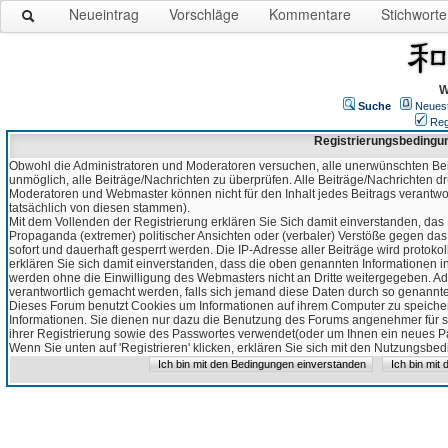
Neueintrag
Vorschläge
Kommentare
Stichworte
W
Suche
Neues
Reg
Registrierungsbedingu
Obwohl die Administratoren und Moderatoren versuchen, alle unerwünschten Bei
unmöglich, alle Beiträge/Nachrichten zu überprüfen. Alle Beiträge/Nachrichten d
Moderatoren und Webmaster können nicht für den Inhalt jedes Beitrags verantw
tatsächlich von diesen stammen).
Mit dem Vollenden der Registrierung erklären Sie Sich damit einverstanden, das 
Propaganda (extremer) politischer Ansichten oder (verbaler) Verstöße gegen da
sofort und dauerhaft gesperrt werden. Die IP-Adresse aller Beiträge wird protokol
erklären Sie sich damit einverstanden, dass die oben genannten Informationen 
werden ohne die Einwilligung des Webmasters nicht an Dritte weitergegeben. Ad
verantwortlich gemacht werden, falls sich jemand diese Daten durch so genanntes
Dieses Forum benutzt Cookies um Informationen auf ihrem Computer zu speicher
Informationen. Sie dienen nur dazu die Benutzung des Forums angenehmer für sie
ihrer Registrierung sowie des Passwortes verwendet(oder um Ihnen ein neues Pas
Wenn Sie unten auf 'Registrieren' klicken, erklären Sie sich mit den Nutzungsb