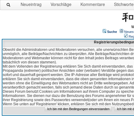
Neueintrag
Vorschläge
Kommentare
Stichworte
W
Suche
Neues
Reg
Registrierungsbedingu
Obwohl die Administratoren und Moderatoren versuchen, alle unerwünschten Bei
unmöglich, alle Beiträge/Nachrichten zu überprüfen. Alle Beiträge/Nachrichten d
Moderatoren und Webmaster können nicht für den Inhalt jedes Beitrags verantw
tatsächlich von diesen stammen).
Mit dem Vollenden der Registrierung erklären Sie Sich damit einverstanden, das 
Propaganda (extremer) politischer Ansichten oder (verbaler) Verstöße gegen da
sofort und dauerhaft gesperrt werden. Die IP-Adresse aller Beiträge wird protokol
erklären Sie sich damit einverstanden, dass die oben genannten Informationen 
werden ohne die Einwilligung des Webmasters nicht an Dritte weitergegeben. Ad
verantwortlich gemacht werden, falls sich jemand diese Daten durch so genanntes
Dieses Forum benutzt Cookies um Informationen auf ihrem Computer zu speicher
Informationen. Sie dienen nur dazu die Benutzung des Forums angenehmer für sie
ihrer Registrierung sowie des Passwortes verwendet(oder um Ihnen ein neues Pas
Wenn Sie unten auf 'Registrieren' klicken, erklären Sie sich mit den Nutzungsb