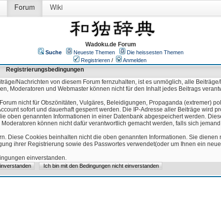
Forum
Wiki
Wadoku.de Forum
Suche
Neueste Themen
Die heissesten Themen
Registrieren
/
Anmelden
Registrierungsbedingungen
äge/Nachrichten von diesem Forum fernzuhalten, ist es unmöglich, alle Beiträge/
ren, Moderatoren und Webmaster können nicht für den Inhalt jedes Beitrags verant
Forum nicht für Obszönitäten, Vulgäres, Beleidigungen, Propaganda (extremer) pol
count sofort und dauerhaft gesperrt werden. Die IP-Adresse aller Beiträge wird pr
ss die oben genannten Informationen in einer Datenbank abgespeichert werden. Di
 Moderatoren können nicht dafür verantwortlich gemacht werden, falls sich jeman
n. Diese Cookies beinhalten nicht die oben genannten Informationen. Sie dienen
igung ihrer Registrierung sowie des Passwortes verwendet(oder um Ihnen ein neues
edingungen einverstanden.