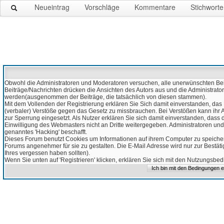
Neueintrag
Vorschläge
Kommentare
Stichworte
Obwohl die Administratoren und Moderatoren versuchen, alle unerwünschten Beitr
Beiträge/Nachrichten drücken die Ansichten des Autors aus und die Administrato
werden(ausgenommen der Beiträge, die tatsächlich von diesen stammen).
Mit dem Vollenden der Registrierung erklären Sie Sich damit einverstanden, das 
(verbaler) Verstöße gegen das Gesetz zu missbrauchen. Bei Verstößen kann ihr Ac
zur Sperrung eingesetzt. Als Nutzer erklären Sie sich damit einverstanden, da
Einwilligung des Webmasters nicht an Dritte weitergegeben. Administratoren und
genanntes 'Hacking' beschafft.
Dieses Forum benutzt Cookies um Informationen auf ihrem Computer zu speicher
Forums angenehmer für sie zu gestalten. Die E-Mail Adresse wird nur zur Bestät
Ihres vergessen haben sollten).
Wenn Sie unten auf 'Registrieren' klicken, erklären Sie sich mit den Nutzungsb