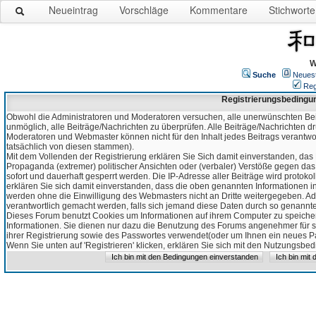
Neueintrag
Vorschläge
Kommentare
Stichworte
W
Suche
Neues
Reg
Registrierungsbedingu
Obwohl die Administratoren und Moderatoren versuchen, alle unerwünschten Bei
unmöglich, alle Beiträge/Nachrichten zu überprüfen. Alle Beiträge/Nachrichten d
Moderatoren und Webmaster können nicht für den Inhalt jedes Beitrags verantw
tatsächlich von diesen stammen).
Mit dem Vollenden der Registrierung erklären Sie Sich damit einverstanden, das 
Propaganda (extremer) politischer Ansichten oder (verbaler) Verstöße gegen da
sofort und dauerhaft gesperrt werden. Die IP-Adresse aller Beiträge wird protokol
erklären Sie sich damit einverstanden, dass die oben genannten Informationen 
werden ohne die Einwilligung des Webmasters nicht an Dritte weitergegeben. Ad
verantwortlich gemacht werden, falls sich jemand diese Daten durch so genanntes
Dieses Forum benutzt Cookies um Informationen auf ihrem Computer zu speicher
Informationen. Sie dienen nur dazu die Benutzung des Forums angenehmer für sie
ihrer Registrierung sowie des Passwortes verwendet(oder um Ihnen ein neues Pas
Wenn Sie unten auf 'Registrieren' klicken, erklären Sie sich mit den Nutzungsb