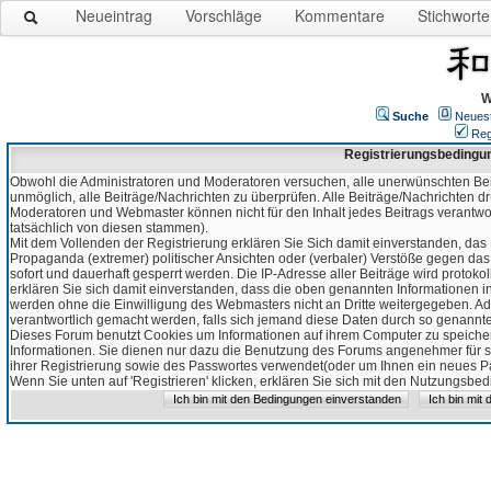
Neueintrag
Vorschläge
Kommentare
Stichworte
W
Suche
Neues
Reg
Registrierungsbedingu
Obwohl die Administratoren und Moderatoren versuchen, alle unerwünschten Bei
unmöglich, alle Beiträge/Nachrichten zu überprüfen. Alle Beiträge/Nachrichten d
Moderatoren und Webmaster können nicht für den Inhalt jedes Beitrags verantw
tatsächlich von diesen stammen).
Mit dem Vollenden der Registrierung erklären Sie Sich damit einverstanden, das 
Propaganda (extremer) politischer Ansichten oder (verbaler) Verstöße gegen da
sofort und dauerhaft gesperrt werden. Die IP-Adresse aller Beiträge wird protokol
erklären Sie sich damit einverstanden, dass die oben genannten Informationen 
werden ohne die Einwilligung des Webmasters nicht an Dritte weitergegeben. Ad
verantwortlich gemacht werden, falls sich jemand diese Daten durch so genanntes
Dieses Forum benutzt Cookies um Informationen auf ihrem Computer zu speicher
Informationen. Sie dienen nur dazu die Benutzung des Forums angenehmer für sie
ihrer Registrierung sowie des Passwortes verwendet(oder um Ihnen ein neues Pas
Wenn Sie unten auf 'Registrieren' klicken, erklären Sie sich mit den Nutzungsb