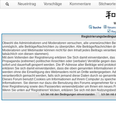
Neueintrag
Vorschläge
Kommentare
Stichworte
W
Suche
Neues
Reg
Registrierungsbedingu
Obwohl die Administratoren und Moderatoren versuchen, alle unerwünschten Bei
unmöglich, alle Beiträge/Nachrichten zu überprüfen. Alle Beiträge/Nachrichten d
Moderatoren und Webmaster können nicht für den Inhalt jedes Beitrags verantw
tatsächlich von diesen stammen).
Mit dem Vollenden der Registrierung erklären Sie Sich damit einverstanden, das 
Propaganda (extremer) politischer Ansichten oder (verbaler) Verstöße gegen da
sofort und dauerhaft gesperrt werden. Die IP-Adresse aller Beiträge wird protokol
erklären Sie sich damit einverstanden, dass die oben genannten Informationen 
werden ohne die Einwilligung des Webmasters nicht an Dritte weitergegeben. Ad
verantwortlich gemacht werden, falls sich jemand diese Daten durch so genanntes
Dieses Forum benutzt Cookies um Informationen auf ihrem Computer zu speicher
Informationen. Sie dienen nur dazu die Benutzung des Forums angenehmer für sie
ihrer Registrierung sowie des Passwortes verwendet(oder um Ihnen ein neues Pas
Wenn Sie unten auf 'Registrieren' klicken, erklären Sie sich mit den Nutzungsb