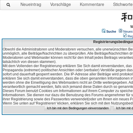
Neueintrag
Vorschläge
Kommentare
Stichworte
W
Suche
Neues
Reg
Registrierungsbedingu
Obwohl die Administratoren und Moderatoren versuchen, alle unerwünschten Bei
unmöglich, alle Beiträge/Nachrichten zu überprüfen. Alle Beiträge/Nachrichten d
Moderatoren und Webmaster können nicht für den Inhalt jedes Beitrags verantw
tatsächlich von diesen stammen).
Mit dem Vollenden der Registrierung erklären Sie Sich damit einverstanden, das 
Propaganda (extremer) politischer Ansichten oder (verbaler) Verstöße gegen da
sofort und dauerhaft gesperrt werden. Die IP-Adresse aller Beiträge wird protokol
erklären Sie sich damit einverstanden, dass die oben genannten Informationen 
werden ohne die Einwilligung des Webmasters nicht an Dritte weitergegeben. Ad
verantwortlich gemacht werden, falls sich jemand diese Daten durch so genanntes
Dieses Forum benutzt Cookies um Informationen auf ihrem Computer zu speicher
Informationen. Sie dienen nur dazu die Benutzung des Forums angenehmer für sie
ihrer Registrierung sowie des Passwortes verwendet(oder um Ihnen ein neues Pas
Wenn Sie unten auf 'Registrieren' klicken, erklären Sie sich mit den Nutzungsb