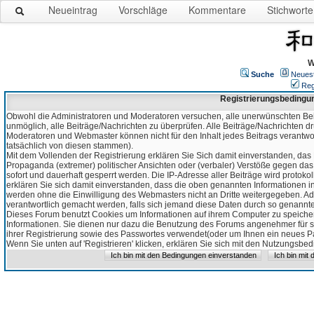
Neueintrag
Vorschläge
Kommentare
Stichworte
W
Suche
Neues
Reg
Registrierungsbedingu
Obwohl die Administratoren und Moderatoren versuchen, alle unerwünschten Bei
unmöglich, alle Beiträge/Nachrichten zu überprüfen. Alle Beiträge/Nachrichten d
Moderatoren und Webmaster können nicht für den Inhalt jedes Beitrags verantw
tatsächlich von diesen stammen).
Mit dem Vollenden der Registrierung erklären Sie Sich damit einverstanden, das 
Propaganda (extremer) politischer Ansichten oder (verbaler) Verstöße gegen da
sofort und dauerhaft gesperrt werden. Die IP-Adresse aller Beiträge wird protokol
erklären Sie sich damit einverstanden, dass die oben genannten Informationen 
werden ohne die Einwilligung des Webmasters nicht an Dritte weitergegeben. Ad
verantwortlich gemacht werden, falls sich jemand diese Daten durch so genanntes
Dieses Forum benutzt Cookies um Informationen auf ihrem Computer zu speicher
Informationen. Sie dienen nur dazu die Benutzung des Forums angenehmer für sie
ihrer Registrierung sowie des Passwortes verwendet(oder um Ihnen ein neues Pas
Wenn Sie unten auf 'Registrieren' klicken, erklären Sie sich mit den Nutzungsb