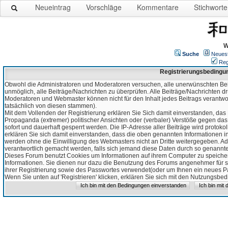
Neueintrag
Vorschläge
Kommentare
Stichworte
W
Suche
Neues
Reg
Registrierungsbedingu
Obwohl die Administratoren und Moderatoren versuchen, alle unerwünschten Bei
unmöglich, alle Beiträge/Nachrichten zu überprüfen. Alle Beiträge/Nachrichten d
Moderatoren und Webmaster können nicht für den Inhalt jedes Beitrags verantw
tatsächlich von diesen stammen).
Mit dem Vollenden der Registrierung erklären Sie Sich damit einverstanden, das 
Propaganda (extremer) politischer Ansichten oder (verbaler) Verstöße gegen da
sofort und dauerhaft gesperrt werden. Die IP-Adresse aller Beiträge wird protokol
erklären Sie sich damit einverstanden, dass die oben genannten Informationen 
werden ohne die Einwilligung des Webmasters nicht an Dritte weitergegeben. Ad
verantwortlich gemacht werden, falls sich jemand diese Daten durch so genanntes
Dieses Forum benutzt Cookies um Informationen auf ihrem Computer zu speicher
Informationen. Sie dienen nur dazu die Benutzung des Forums angenehmer für sie
ihrer Registrierung sowie des Passwortes verwendet(oder um Ihnen ein neues Pas
Wenn Sie unten auf 'Registrieren' klicken, erklären Sie sich mit den Nutzungsb