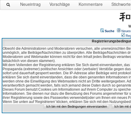
Neueintrag
Vorschläge
Kommentare
Stichworte
W
Suche
Neues
Reg
Registrierungsbedingu
Obwohl die Administratoren und Moderatoren versuchen, alle unerwünschten Bei
unmöglich, alle Beiträge/Nachrichten zu überprüfen. Alle Beiträge/Nachrichten d
Moderatoren und Webmaster können nicht für den Inhalt jedes Beitrags verantw
tatsächlich von diesen stammen).
Mit dem Vollenden der Registrierung erklären Sie Sich damit einverstanden, das 
Propaganda (extremer) politischer Ansichten oder (verbaler) Verstöße gegen da
sofort und dauerhaft gesperrt werden. Die IP-Adresse aller Beiträge wird protokol
erklären Sie sich damit einverstanden, dass die oben genannten Informationen 
werden ohne die Einwilligung des Webmasters nicht an Dritte weitergegeben. Ad
verantwortlich gemacht werden, falls sich jemand diese Daten durch so genanntes
Dieses Forum benutzt Cookies um Informationen auf ihrem Computer zu speicher
Informationen. Sie dienen nur dazu die Benutzung des Forums angenehmer für sie
ihrer Registrierung sowie des Passwortes verwendet(oder um Ihnen ein neues Pas
Wenn Sie unten auf 'Registrieren' klicken, erklären Sie sich mit den Nutzungsb