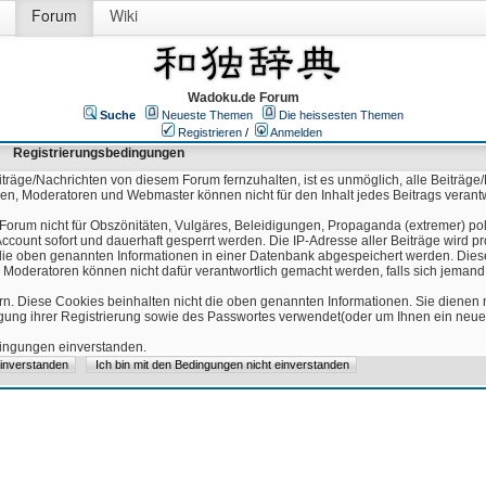
Forum
Wiki
Wadoku.de Forum
Suche
Neueste Themen
Die heissesten Themen
Registrieren
/
Anmelden
Registrierungsbedingungen
äge/Nachrichten von diesem Forum fernzuhalten, ist es unmöglich, alle Beiträge/
ren, Moderatoren und Webmaster können nicht für den Inhalt jedes Beitrags verant
Forum nicht für Obszönitäten, Vulgäres, Beleidigungen, Propaganda (extremer) pol
count sofort und dauerhaft gesperrt werden. Die IP-Adresse aller Beiträge wird pr
ss die oben genannten Informationen in einer Datenbank abgespeichert werden. Di
 Moderatoren können nicht dafür verantwortlich gemacht werden, falls sich jeman
n. Diese Cookies beinhalten nicht die oben genannten Informationen. Sie dienen
igung ihrer Registrierung sowie des Passwortes verwendet(oder um Ihnen ein neues
edingungen einverstanden.