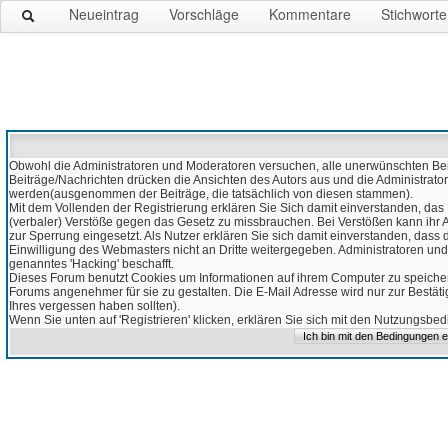
Neueintrag
Vorschläge
Kommentare
Stichworte
Obwohl die Administratoren und Moderatoren versuchen, alle unerwünschten Beitr
Beiträge/Nachrichten drücken die Ansichten des Autors aus und die Administrato
werden(ausgenommen der Beiträge, die tatsächlich von diesen stammen).
Mit dem Vollenden der Registrierung erklären Sie Sich damit einverstanden, das 
(verbaler) Verstöße gegen das Gesetz zu missbrauchen. Bei Verstößen kann ihr Ac
zur Sperrung eingesetzt. Als Nutzer erklären Sie sich damit einverstanden, da
Einwilligung des Webmasters nicht an Dritte weitergegeben. Administratoren und
genanntes 'Hacking' beschafft.
Dieses Forum benutzt Cookies um Informationen auf ihrem Computer zu speicher
Forums angenehmer für sie zu gestalten. Die E-Mail Adresse wird nur zur Bestät
Ihres vergessen haben sollten).
Wenn Sie unten auf 'Registrieren' klicken, erklären Sie sich mit den Nutzungsb