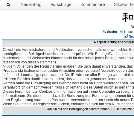
Neueintrag
Vorschläge
Kommentare
Stichworte
W
Suche
Neues
Reg
Registrierungsbedingu
Obwohl die Administratoren und Moderatoren versuchen, alle unerwünschten Bei
unmöglich, alle Beiträge/Nachrichten zu überprüfen. Alle Beiträge/Nachrichten d
Moderatoren und Webmaster können nicht für den Inhalt jedes Beitrags verantw
tatsächlich von diesen stammen).
Mit dem Vollenden der Registrierung erklären Sie Sich damit einverstanden, das 
Propaganda (extremer) politischer Ansichten oder (verbaler) Verstöße gegen da
sofort und dauerhaft gesperrt werden. Die IP-Adresse aller Beiträge wird protokol
erklären Sie sich damit einverstanden, dass die oben genannten Informationen 
werden ohne die Einwilligung des Webmasters nicht an Dritte weitergegeben. Ad
verantwortlich gemacht werden, falls sich jemand diese Daten durch so genanntes
Dieses Forum benutzt Cookies um Informationen auf ihrem Computer zu speicher
Informationen. Sie dienen nur dazu die Benutzung des Forums angenehmer für sie
ihrer Registrierung sowie des Passwortes verwendet(oder um Ihnen ein neues Pas
Wenn Sie unten auf 'Registrieren' klicken, erklären Sie sich mit den Nutzungsb