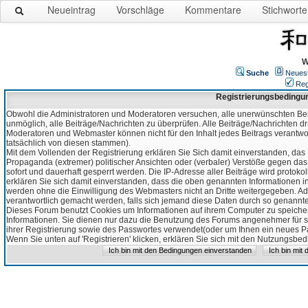
Neueintrag
Vorschläge
Kommentare
Stichworte
W
Suche
Neues
Reg
Registrierungsbedingu
Obwohl die Administratoren und Moderatoren versuchen, alle unerwünschten Bei
unmöglich, alle Beiträge/Nachrichten zu überprüfen. Alle Beiträge/Nachrichten d
Moderatoren und Webmaster können nicht für den Inhalt jedes Beitrags verantw
tatsächlich von diesen stammen).
Mit dem Vollenden der Registrierung erklären Sie Sich damit einverstanden, das 
Propaganda (extremer) politischer Ansichten oder (verbaler) Verstöße gegen da
sofort und dauerhaft gesperrt werden. Die IP-Adresse aller Beiträge wird protokol
erklären Sie sich damit einverstanden, dass die oben genannten Informationen 
werden ohne die Einwilligung des Webmasters nicht an Dritte weitergegeben. Ad
verantwortlich gemacht werden, falls sich jemand diese Daten durch so genanntes
Dieses Forum benutzt Cookies um Informationen auf ihrem Computer zu speicher
Informationen. Sie dienen nur dazu die Benutzung des Forums angenehmer für sie
ihrer Registrierung sowie des Passwortes verwendet(oder um Ihnen ein neues Pas
Wenn Sie unten auf 'Registrieren' klicken, erklären Sie sich mit den Nutzungsb