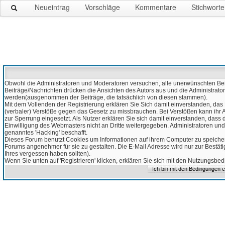
Neueintrag
Vorschläge
Kommentare
Stichworte
Obwohl die Administratoren und Moderatoren versuchen, alle unerwünschten Beitr
Beiträge/Nachrichten drücken die Ansichten des Autors aus und die Administrato
werden(ausgenommen der Beiträge, die tatsächlich von diesen stammen).
Mit dem Vollenden der Registrierung erklären Sie Sich damit einverstanden, das 
(verbaler) Verstöße gegen das Gesetz zu missbrauchen. Bei Verstößen kann ihr Ac
zur Sperrung eingesetzt. Als Nutzer erklären Sie sich damit einverstanden, da
Einwilligung des Webmasters nicht an Dritte weitergegeben. Administratoren und
genanntes 'Hacking' beschafft.
Dieses Forum benutzt Cookies um Informationen auf ihrem Computer zu speicher
Forums angenehmer für sie zu gestalten. Die E-Mail Adresse wird nur zur Bestät
Ihres vergessen haben sollten).
Wenn Sie unten auf 'Registrieren' klicken, erklären Sie sich mit den Nutzungsb