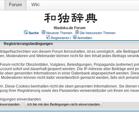
Forum
Wiki
Wadoku.de Forum
Suche
Neueste Themen
Die heissesten Themen
Registrieren
/
Anmelden
Registrierungsbedingungen
äge/Nachrichten von diesem Forum fernzuhalten, ist es unmöglich, alle Beiträge/
ren, Moderatoren und Webmaster können nicht für den Inhalt jedes Beitrags verant
Forum nicht für Obszönitäten, Vulgäres, Beleidigungen, Propaganda (extremer) pol
count sofort und dauerhaft gesperrt werden. Die IP-Adresse aller Beiträge wird pr
ss die oben genannten Informationen in einer Datenbank abgespeichert werden. Di
 Moderatoren können nicht dafür verantwortlich gemacht werden, falls sich jeman
n. Diese Cookies beinhalten nicht die oben genannten Informationen. Sie dienen
igung ihrer Registrierung sowie des Passwortes verwendet(oder um Ihnen ein neues
edingungen einverstanden.