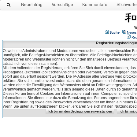
Neueintrag
Vorschläge
Kommentare
Stichworte
W
Suche
Neues
Reg
Registrierungsbedingu
Obwohl die Administratoren und Moderatoren versuchen, alle unerwünschten Bei
unmöglich, alle Beiträge/Nachrichten zu überprüfen. Alle Beiträge/Nachrichten d
Moderatoren und Webmaster können nicht für den Inhalt jedes Beitrags verantw
tatsächlich von diesen stammen).
Mit dem Vollenden der Registrierung erklären Sie Sich damit einverstanden, das 
Propaganda (extremer) politischer Ansichten oder (verbaler) Verstöße gegen da
sofort und dauerhaft gesperrt werden. Die IP-Adresse aller Beiträge wird protokol
erklären Sie sich damit einverstanden, dass die oben genannten Informationen 
werden ohne die Einwilligung des Webmasters nicht an Dritte weitergegeben. Ad
verantwortlich gemacht werden, falls sich jemand diese Daten durch so genanntes
Dieses Forum benutzt Cookies um Informationen auf ihrem Computer zu speicher
Informationen. Sie dienen nur dazu die Benutzung des Forums angenehmer für sie
ihrer Registrierung sowie des Passwortes verwendet(oder um Ihnen ein neues Pas
Wenn Sie unten auf 'Registrieren' klicken, erklären Sie sich mit den Nutzungsb