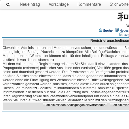
Neueintrag
Vorschläge
Kommentare
Stichworte
W
Suche
Neues
Reg
Registrierungsbedingu
Obwohl die Administratoren und Moderatoren versuchen, alle unerwünschten Bei
unmöglich, alle Beiträge/Nachrichten zu überprüfen. Alle Beiträge/Nachrichten d
Moderatoren und Webmaster können nicht für den Inhalt jedes Beitrags verantw
tatsächlich von diesen stammen).
Mit dem Vollenden der Registrierung erklären Sie Sich damit einverstanden, das 
Propaganda (extremer) politischer Ansichten oder (verbaler) Verstöße gegen da
sofort und dauerhaft gesperrt werden. Die IP-Adresse aller Beiträge wird protokol
erklären Sie sich damit einverstanden, dass die oben genannten Informationen 
werden ohne die Einwilligung des Webmasters nicht an Dritte weitergegeben. Ad
verantwortlich gemacht werden, falls sich jemand diese Daten durch so genanntes
Dieses Forum benutzt Cookies um Informationen auf ihrem Computer zu speicher
Informationen. Sie dienen nur dazu die Benutzung des Forums angenehmer für sie
ihrer Registrierung sowie des Passwortes verwendet(oder um Ihnen ein neues Pas
Wenn Sie unten auf 'Registrieren' klicken, erklären Sie sich mit den Nutzungsb