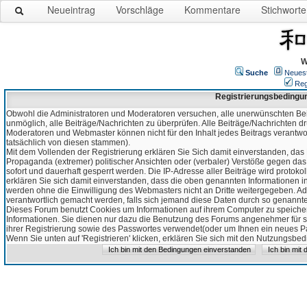
Neueintrag
Vorschläge
Kommentare
Stichworte
W
Suche
Neues
Reg
Registrierungsbedingu
Obwohl die Administratoren und Moderatoren versuchen, alle unerwünschten Bei
unmöglich, alle Beiträge/Nachrichten zu überprüfen. Alle Beiträge/Nachrichten d
Moderatoren und Webmaster können nicht für den Inhalt jedes Beitrags verantw
tatsächlich von diesen stammen).
Mit dem Vollenden der Registrierung erklären Sie Sich damit einverstanden, das 
Propaganda (extremer) politischer Ansichten oder (verbaler) Verstöße gegen da
sofort und dauerhaft gesperrt werden. Die IP-Adresse aller Beiträge wird protokol
erklären Sie sich damit einverstanden, dass die oben genannten Informationen 
werden ohne die Einwilligung des Webmasters nicht an Dritte weitergegeben. Ad
verantwortlich gemacht werden, falls sich jemand diese Daten durch so genanntes
Dieses Forum benutzt Cookies um Informationen auf ihrem Computer zu speicher
Informationen. Sie dienen nur dazu die Benutzung des Forums angenehmer für sie
ihrer Registrierung sowie des Passwortes verwendet(oder um Ihnen ein neues Pas
Wenn Sie unten auf 'Registrieren' klicken, erklären Sie sich mit den Nutzungsb