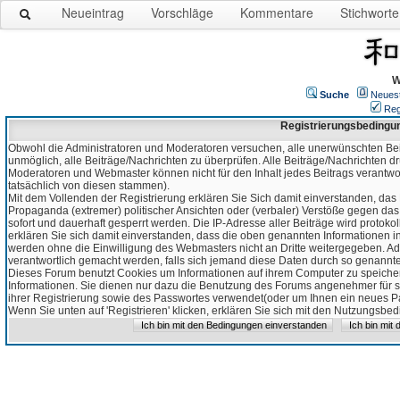
Neueintrag
Vorschläge
Kommentare
Stichworte
W
Suche
Neues
Reg
Registrierungsbedingu
Obwohl die Administratoren und Moderatoren versuchen, alle unerwünschten Bei
unmöglich, alle Beiträge/Nachrichten zu überprüfen. Alle Beiträge/Nachrichten d
Moderatoren und Webmaster können nicht für den Inhalt jedes Beitrags verantw
tatsächlich von diesen stammen).
Mit dem Vollenden der Registrierung erklären Sie Sich damit einverstanden, das 
Propaganda (extremer) politischer Ansichten oder (verbaler) Verstöße gegen da
sofort und dauerhaft gesperrt werden. Die IP-Adresse aller Beiträge wird protokol
erklären Sie sich damit einverstanden, dass die oben genannten Informationen 
werden ohne die Einwilligung des Webmasters nicht an Dritte weitergegeben. Ad
verantwortlich gemacht werden, falls sich jemand diese Daten durch so genanntes
Dieses Forum benutzt Cookies um Informationen auf ihrem Computer zu speicher
Informationen. Sie dienen nur dazu die Benutzung des Forums angenehmer für sie
ihrer Registrierung sowie des Passwortes verwendet(oder um Ihnen ein neues Pas
Wenn Sie unten auf 'Registrieren' klicken, erklären Sie sich mit den Nutzungsb