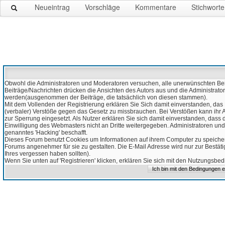
Neueintrag
Vorschläge
Kommentare
Stichworte
Obwohl die Administratoren und Moderatoren versuchen, alle unerwünschten Beitr
Beiträge/Nachrichten drücken die Ansichten des Autors aus und die Administrato
werden(ausgenommen der Beiträge, die tatsächlich von diesen stammen).
Mit dem Vollenden der Registrierung erklären Sie Sich damit einverstanden, das 
(verbaler) Verstöße gegen das Gesetz zu missbrauchen. Bei Verstößen kann ihr Ac
zur Sperrung eingesetzt. Als Nutzer erklären Sie sich damit einverstanden, da
Einwilligung des Webmasters nicht an Dritte weitergegeben. Administratoren und
genanntes 'Hacking' beschafft.
Dieses Forum benutzt Cookies um Informationen auf ihrem Computer zu speicher
Forums angenehmer für sie zu gestalten. Die E-Mail Adresse wird nur zur Bestät
Ihres vergessen haben sollten).
Wenn Sie unten auf 'Registrieren' klicken, erklären Sie sich mit den Nutzungsb