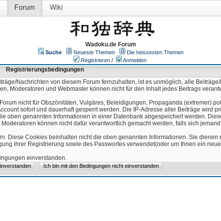
Forum
Wiki
Wadoku.de Forum
Suche
Neueste Themen
Die heissesten Themen
Registrieren
/
Anmelden
Registrierungsbedingungen
äge/Nachrichten von diesem Forum fernzuhalten, ist es unmöglich, alle Beiträge/
ren, Moderatoren und Webmaster können nicht für den Inhalt jedes Beitrags verant
Forum nicht für Obszönitäten, Vulgäres, Beleidigungen, Propaganda (extremer) pol
count sofort und dauerhaft gesperrt werden. Die IP-Adresse aller Beiträge wird pr
ss die oben genannten Informationen in einer Datenbank abgespeichert werden. Di
 Moderatoren können nicht dafür verantwortlich gemacht werden, falls sich jeman
n. Diese Cookies beinhalten nicht die oben genannten Informationen. Sie dienen
igung ihrer Registrierung sowie des Passwortes verwendet(oder um Ihnen ein neues
edingungen einverstanden.