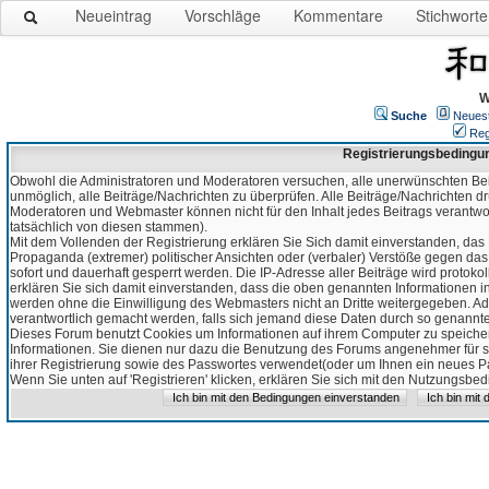
Neueintrag
Vorschläge
Kommentare
Stichworte
W
Suche
Neues
Reg
Registrierungsbedingu
Obwohl die Administratoren und Moderatoren versuchen, alle unerwünschten Bei
unmöglich, alle Beiträge/Nachrichten zu überprüfen. Alle Beiträge/Nachrichten d
Moderatoren und Webmaster können nicht für den Inhalt jedes Beitrags verantw
tatsächlich von diesen stammen).
Mit dem Vollenden der Registrierung erklären Sie Sich damit einverstanden, das 
Propaganda (extremer) politischer Ansichten oder (verbaler) Verstöße gegen da
sofort und dauerhaft gesperrt werden. Die IP-Adresse aller Beiträge wird protokol
erklären Sie sich damit einverstanden, dass die oben genannten Informationen 
werden ohne die Einwilligung des Webmasters nicht an Dritte weitergegeben. Ad
verantwortlich gemacht werden, falls sich jemand diese Daten durch so genanntes
Dieses Forum benutzt Cookies um Informationen auf ihrem Computer zu speicher
Informationen. Sie dienen nur dazu die Benutzung des Forums angenehmer für sie
ihrer Registrierung sowie des Passwortes verwendet(oder um Ihnen ein neues Pas
Wenn Sie unten auf 'Registrieren' klicken, erklären Sie sich mit den Nutzungsb