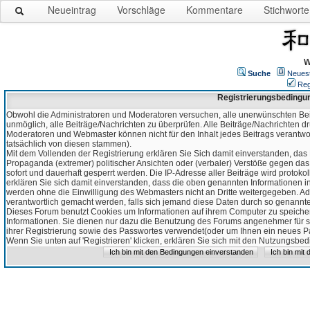
Neueintrag
Vorschläge
Kommentare
Stichworte
W
Suche
Neues
Reg
Registrierungsbedingu
Obwohl die Administratoren und Moderatoren versuchen, alle unerwünschten Bei
unmöglich, alle Beiträge/Nachrichten zu überprüfen. Alle Beiträge/Nachrichten d
Moderatoren und Webmaster können nicht für den Inhalt jedes Beitrags verantw
tatsächlich von diesen stammen).
Mit dem Vollenden der Registrierung erklären Sie Sich damit einverstanden, das 
Propaganda (extremer) politischer Ansichten oder (verbaler) Verstöße gegen da
sofort und dauerhaft gesperrt werden. Die IP-Adresse aller Beiträge wird protokol
erklären Sie sich damit einverstanden, dass die oben genannten Informationen 
werden ohne die Einwilligung des Webmasters nicht an Dritte weitergegeben. Ad
verantwortlich gemacht werden, falls sich jemand diese Daten durch so genanntes
Dieses Forum benutzt Cookies um Informationen auf ihrem Computer zu speicher
Informationen. Sie dienen nur dazu die Benutzung des Forums angenehmer für sie
ihrer Registrierung sowie des Passwortes verwendet(oder um Ihnen ein neues Pas
Wenn Sie unten auf 'Registrieren' klicken, erklären Sie sich mit den Nutzungsb