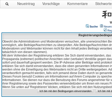
Neueintrag
Vorschläge
Kommentare
Stichworte
W
Suche
Neues
Reg
Registrierungsbedingu
Obwohl die Administratoren und Moderatoren versuchen, alle unerwünschten Bei
unmöglich, alle Beiträge/Nachrichten zu überprüfen. Alle Beiträge/Nachrichten d
Moderatoren und Webmaster können nicht für den Inhalt jedes Beitrags verantw
tatsächlich von diesen stammen).
Mit dem Vollenden der Registrierung erklären Sie Sich damit einverstanden, das 
Propaganda (extremer) politischer Ansichten oder (verbaler) Verstöße gegen da
sofort und dauerhaft gesperrt werden. Die IP-Adresse aller Beiträge wird protokol
erklären Sie sich damit einverstanden, dass die oben genannten Informationen 
werden ohne die Einwilligung des Webmasters nicht an Dritte weitergegeben. Ad
verantwortlich gemacht werden, falls sich jemand diese Daten durch so genanntes
Dieses Forum benutzt Cookies um Informationen auf ihrem Computer zu speicher
Informationen. Sie dienen nur dazu die Benutzung des Forums angenehmer für sie
ihrer Registrierung sowie des Passwortes verwendet(oder um Ihnen ein neues Pas
Wenn Sie unten auf 'Registrieren' klicken, erklären Sie sich mit den Nutzungsb