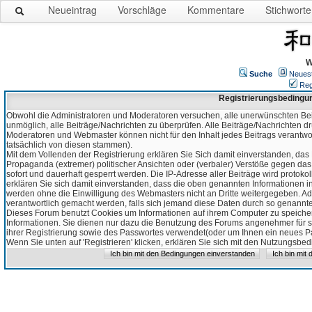
Neueintrag
Vorschläge
Kommentare
Stichworte
W
Suche
Neues
Reg
Registrierungsbedingu
Obwohl die Administratoren und Moderatoren versuchen, alle unerwünschten Bei
unmöglich, alle Beiträge/Nachrichten zu überprüfen. Alle Beiträge/Nachrichten d
Moderatoren und Webmaster können nicht für den Inhalt jedes Beitrags verantw
tatsächlich von diesen stammen).
Mit dem Vollenden der Registrierung erklären Sie Sich damit einverstanden, das 
Propaganda (extremer) politischer Ansichten oder (verbaler) Verstöße gegen da
sofort und dauerhaft gesperrt werden. Die IP-Adresse aller Beiträge wird protokol
erklären Sie sich damit einverstanden, dass die oben genannten Informationen 
werden ohne die Einwilligung des Webmasters nicht an Dritte weitergegeben. Ad
verantwortlich gemacht werden, falls sich jemand diese Daten durch so genanntes
Dieses Forum benutzt Cookies um Informationen auf ihrem Computer zu speicher
Informationen. Sie dienen nur dazu die Benutzung des Forums angenehmer für sie
ihrer Registrierung sowie des Passwortes verwendet(oder um Ihnen ein neues Pas
Wenn Sie unten auf 'Registrieren' klicken, erklären Sie sich mit den Nutzungsb