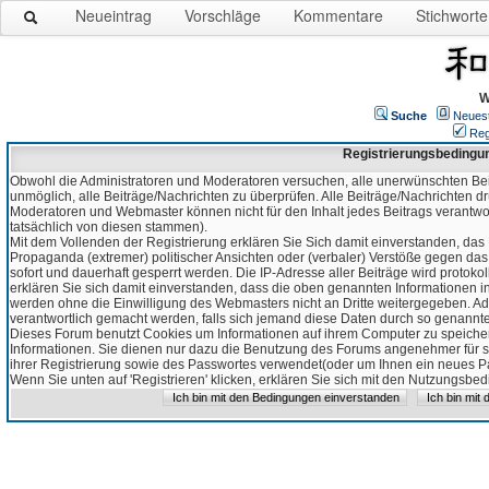
Neueintrag
Vorschläge
Kommentare
Stichworte
W
Suche
Neues
Reg
Registrierungsbedingu
Obwohl die Administratoren und Moderatoren versuchen, alle unerwünschten Bei
unmöglich, alle Beiträge/Nachrichten zu überprüfen. Alle Beiträge/Nachrichten d
Moderatoren und Webmaster können nicht für den Inhalt jedes Beitrags verantw
tatsächlich von diesen stammen).
Mit dem Vollenden der Registrierung erklären Sie Sich damit einverstanden, das 
Propaganda (extremer) politischer Ansichten oder (verbaler) Verstöße gegen da
sofort und dauerhaft gesperrt werden. Die IP-Adresse aller Beiträge wird protokol
erklären Sie sich damit einverstanden, dass die oben genannten Informationen 
werden ohne die Einwilligung des Webmasters nicht an Dritte weitergegeben. Ad
verantwortlich gemacht werden, falls sich jemand diese Daten durch so genanntes
Dieses Forum benutzt Cookies um Informationen auf ihrem Computer zu speicher
Informationen. Sie dienen nur dazu die Benutzung des Forums angenehmer für sie
ihrer Registrierung sowie des Passwortes verwendet(oder um Ihnen ein neues Pas
Wenn Sie unten auf 'Registrieren' klicken, erklären Sie sich mit den Nutzungsb