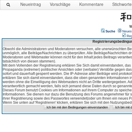
Neueintrag
Vorschläge
Kommentare
Stichworte
W
Suche
Neues
Reg
Registrierungsbedingu
Obwohl die Administratoren und Moderatoren versuchen, alle unerwünschten Bei
unmöglich, alle Beiträge/Nachrichten zu überprüfen. Alle Beiträge/Nachrichten d
Moderatoren und Webmaster können nicht für den Inhalt jedes Beitrags verantw
tatsächlich von diesen stammen).
Mit dem Vollenden der Registrierung erklären Sie Sich damit einverstanden, das 
Propaganda (extremer) politischer Ansichten oder (verbaler) Verstöße gegen da
sofort und dauerhaft gesperrt werden. Die IP-Adresse aller Beiträge wird protokol
erklären Sie sich damit einverstanden, dass die oben genannten Informationen 
werden ohne die Einwilligung des Webmasters nicht an Dritte weitergegeben. Ad
verantwortlich gemacht werden, falls sich jemand diese Daten durch so genanntes
Dieses Forum benutzt Cookies um Informationen auf ihrem Computer zu speicher
Informationen. Sie dienen nur dazu die Benutzung des Forums angenehmer für sie
ihrer Registrierung sowie des Passwortes verwendet(oder um Ihnen ein neues Pas
Wenn Sie unten auf 'Registrieren' klicken, erklären Sie sich mit den Nutzungsb