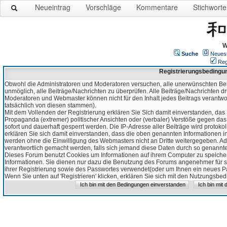
Neueintrag
Vorschläge
Kommentare
Stichworte
W
Suche
Neues
Reg
Registrierungsbedingu
Obwohl die Administratoren und Moderatoren versuchen, alle unerwünschten Bei
unmöglich, alle Beiträge/Nachrichten zu überprüfen. Alle Beiträge/Nachrichten d
Moderatoren und Webmaster können nicht für den Inhalt jedes Beitrags verantw
tatsächlich von diesen stammen).
Mit dem Vollenden der Registrierung erklären Sie Sich damit einverstanden, das 
Propaganda (extremer) politischer Ansichten oder (verbaler) Verstöße gegen da
sofort und dauerhaft gesperrt werden. Die IP-Adresse aller Beiträge wird protokol
erklären Sie sich damit einverstanden, dass die oben genannten Informationen 
werden ohne die Einwilligung des Webmasters nicht an Dritte weitergegeben. Ad
verantwortlich gemacht werden, falls sich jemand diese Daten durch so genanntes
Dieses Forum benutzt Cookies um Informationen auf ihrem Computer zu speicher
Informationen. Sie dienen nur dazu die Benutzung des Forums angenehmer für sie
ihrer Registrierung sowie des Passwortes verwendet(oder um Ihnen ein neues Pas
Wenn Sie unten auf 'Registrieren' klicken, erklären Sie sich mit den Nutzungsb