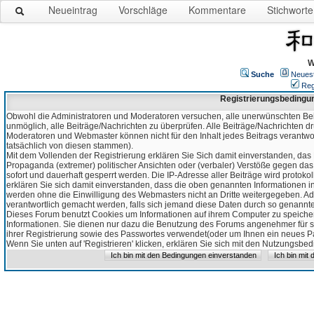
Neueintrag
Vorschläge
Kommentare
Stichworte
W
Suche
Neues
Reg
Registrierungsbedingu
Obwohl die Administratoren und Moderatoren versuchen, alle unerwünschten Bei
unmöglich, alle Beiträge/Nachrichten zu überprüfen. Alle Beiträge/Nachrichten d
Moderatoren und Webmaster können nicht für den Inhalt jedes Beitrags verantw
tatsächlich von diesen stammen).
Mit dem Vollenden der Registrierung erklären Sie Sich damit einverstanden, das 
Propaganda (extremer) politischer Ansichten oder (verbaler) Verstöße gegen da
sofort und dauerhaft gesperrt werden. Die IP-Adresse aller Beiträge wird protokol
erklären Sie sich damit einverstanden, dass die oben genannten Informationen 
werden ohne die Einwilligung des Webmasters nicht an Dritte weitergegeben. Ad
verantwortlich gemacht werden, falls sich jemand diese Daten durch so genanntes
Dieses Forum benutzt Cookies um Informationen auf ihrem Computer zu speicher
Informationen. Sie dienen nur dazu die Benutzung des Forums angenehmer für sie
ihrer Registrierung sowie des Passwortes verwendet(oder um Ihnen ein neues Pas
Wenn Sie unten auf 'Registrieren' klicken, erklären Sie sich mit den Nutzungsb