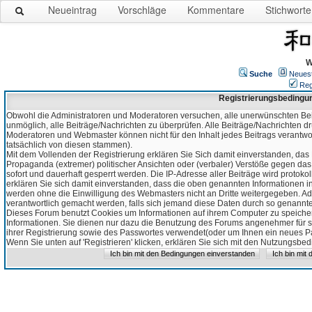
Neueintrag
Vorschläge
Kommentare
Stichworte
W
Suche
Neues
Reg
Registrierungsbedingu
Obwohl die Administratoren und Moderatoren versuchen, alle unerwünschten Bei
unmöglich, alle Beiträge/Nachrichten zu überprüfen. Alle Beiträge/Nachrichten d
Moderatoren und Webmaster können nicht für den Inhalt jedes Beitrags verantw
tatsächlich von diesen stammen).
Mit dem Vollenden der Registrierung erklären Sie Sich damit einverstanden, das 
Propaganda (extremer) politischer Ansichten oder (verbaler) Verstöße gegen da
sofort und dauerhaft gesperrt werden. Die IP-Adresse aller Beiträge wird protokol
erklären Sie sich damit einverstanden, dass die oben genannten Informationen 
werden ohne die Einwilligung des Webmasters nicht an Dritte weitergegeben. Ad
verantwortlich gemacht werden, falls sich jemand diese Daten durch so genanntes
Dieses Forum benutzt Cookies um Informationen auf ihrem Computer zu speicher
Informationen. Sie dienen nur dazu die Benutzung des Forums angenehmer für sie
ihrer Registrierung sowie des Passwortes verwendet(oder um Ihnen ein neues Pas
Wenn Sie unten auf 'Registrieren' klicken, erklären Sie sich mit den Nutzungsb