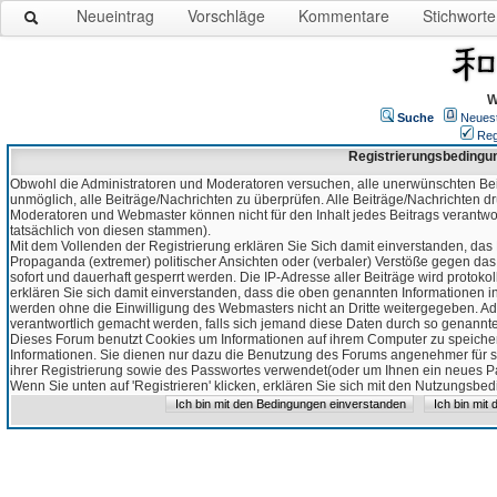
Neueintrag
Vorschläge
Kommentare
Stichworte
W
Suche
Neues
Reg
Registrierungsbedingu
Obwohl die Administratoren und Moderatoren versuchen, alle unerwünschten Bei
unmöglich, alle Beiträge/Nachrichten zu überprüfen. Alle Beiträge/Nachrichten d
Moderatoren und Webmaster können nicht für den Inhalt jedes Beitrags verantw
tatsächlich von diesen stammen).
Mit dem Vollenden der Registrierung erklären Sie Sich damit einverstanden, das 
Propaganda (extremer) politischer Ansichten oder (verbaler) Verstöße gegen da
sofort und dauerhaft gesperrt werden. Die IP-Adresse aller Beiträge wird protokol
erklären Sie sich damit einverstanden, dass die oben genannten Informationen 
werden ohne die Einwilligung des Webmasters nicht an Dritte weitergegeben. Ad
verantwortlich gemacht werden, falls sich jemand diese Daten durch so genanntes
Dieses Forum benutzt Cookies um Informationen auf ihrem Computer zu speicher
Informationen. Sie dienen nur dazu die Benutzung des Forums angenehmer für sie
ihrer Registrierung sowie des Passwortes verwendet(oder um Ihnen ein neues Pas
Wenn Sie unten auf 'Registrieren' klicken, erklären Sie sich mit den Nutzungsb