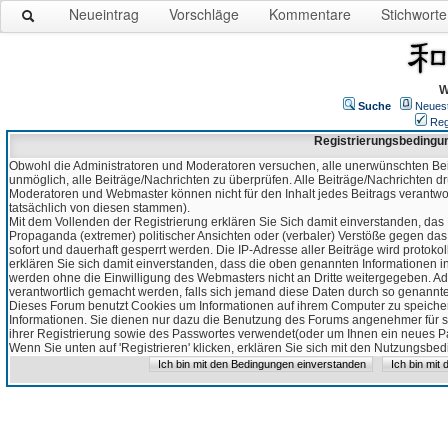
Neueintrag
Vorschläge
Kommentare
Stichworte
W
Suche
Neues
Reg
Registrierungsbedingu
Obwohl die Administratoren und Moderatoren versuchen, alle unerwünschten Bei
unmöglich, alle Beiträge/Nachrichten zu überprüfen. Alle Beiträge/Nachrichten d
Moderatoren und Webmaster können nicht für den Inhalt jedes Beitrags verantw
tatsächlich von diesen stammen).
Mit dem Vollenden der Registrierung erklären Sie Sich damit einverstanden, das 
Propaganda (extremer) politischer Ansichten oder (verbaler) Verstöße gegen da
sofort und dauerhaft gesperrt werden. Die IP-Adresse aller Beiträge wird protokol
erklären Sie sich damit einverstanden, dass die oben genannten Informationen 
werden ohne die Einwilligung des Webmasters nicht an Dritte weitergegeben. Ad
verantwortlich gemacht werden, falls sich jemand diese Daten durch so genanntes
Dieses Forum benutzt Cookies um Informationen auf ihrem Computer zu speicher
Informationen. Sie dienen nur dazu die Benutzung des Forums angenehmer für sie
ihrer Registrierung sowie des Passwortes verwendet(oder um Ihnen ein neues Pas
Wenn Sie unten auf 'Registrieren' klicken, erklären Sie sich mit den Nutzungsb