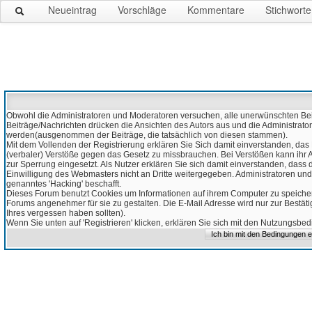
Neueintrag
Vorschläge
Kommentare
Stichworte
Obwohl die Administratoren und Moderatoren versuchen, alle unerwünschten Beitr
Beiträge/Nachrichten drücken die Ansichten des Autors aus und die Administrato
werden(ausgenommen der Beiträge, die tatsächlich von diesen stammen).
Mit dem Vollenden der Registrierung erklären Sie Sich damit einverstanden, das 
(verbaler) Verstöße gegen das Gesetz zu missbrauchen. Bei Verstößen kann ihr Ac
zur Sperrung eingesetzt. Als Nutzer erklären Sie sich damit einverstanden, da
Einwilligung des Webmasters nicht an Dritte weitergegeben. Administratoren und
genanntes 'Hacking' beschafft.
Dieses Forum benutzt Cookies um Informationen auf ihrem Computer zu speicher
Forums angenehmer für sie zu gestalten. Die E-Mail Adresse wird nur zur Bestät
Ihres vergessen haben sollten).
Wenn Sie unten auf 'Registrieren' klicken, erklären Sie sich mit den Nutzungsb