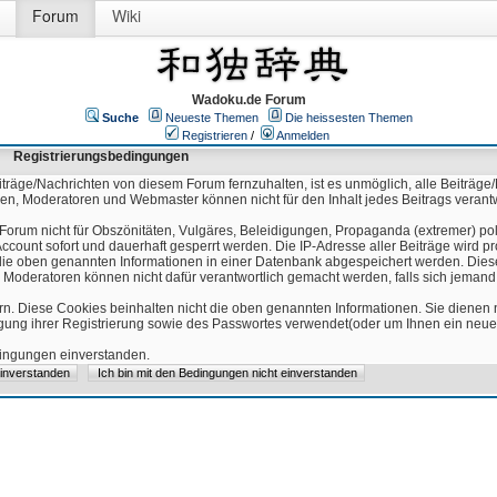
Forum
Wiki
Wadoku.de Forum
Suche
Neueste Themen
Die heissesten Themen
Registrieren
/
Anmelden
Registrierungsbedingungen
äge/Nachrichten von diesem Forum fernzuhalten, ist es unmöglich, alle Beiträge/
ren, Moderatoren und Webmaster können nicht für den Inhalt jedes Beitrags verant
Forum nicht für Obszönitäten, Vulgäres, Beleidigungen, Propaganda (extremer) pol
count sofort und dauerhaft gesperrt werden. Die IP-Adresse aller Beiträge wird pr
ss die oben genannten Informationen in einer Datenbank abgespeichert werden. Di
 Moderatoren können nicht dafür verantwortlich gemacht werden, falls sich jeman
n. Diese Cookies beinhalten nicht die oben genannten Informationen. Sie dienen
igung ihrer Registrierung sowie des Passwortes verwendet(oder um Ihnen ein neues
edingungen einverstanden.