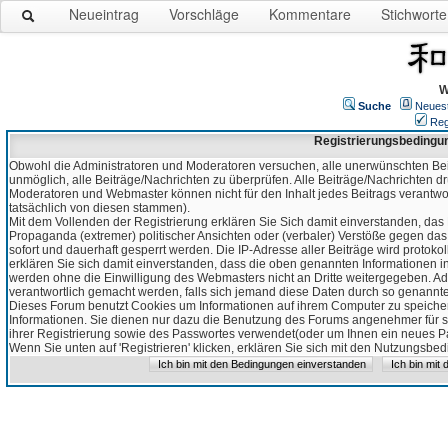
Neueintrag
Vorschläge
Kommentare
Stichworte
W
Suche
Neues
Reg
Registrierungsbedingu
Obwohl die Administratoren und Moderatoren versuchen, alle unerwünschten Bei
unmöglich, alle Beiträge/Nachrichten zu überprüfen. Alle Beiträge/Nachrichten d
Moderatoren und Webmaster können nicht für den Inhalt jedes Beitrags verantw
tatsächlich von diesen stammen).
Mit dem Vollenden der Registrierung erklären Sie Sich damit einverstanden, das 
Propaganda (extremer) politischer Ansichten oder (verbaler) Verstöße gegen da
sofort und dauerhaft gesperrt werden. Die IP-Adresse aller Beiträge wird protokol
erklären Sie sich damit einverstanden, dass die oben genannten Informationen 
werden ohne die Einwilligung des Webmasters nicht an Dritte weitergegeben. Ad
verantwortlich gemacht werden, falls sich jemand diese Daten durch so genanntes
Dieses Forum benutzt Cookies um Informationen auf ihrem Computer zu speicher
Informationen. Sie dienen nur dazu die Benutzung des Forums angenehmer für sie
ihrer Registrierung sowie des Passwortes verwendet(oder um Ihnen ein neues Pas
Wenn Sie unten auf 'Registrieren' klicken, erklären Sie sich mit den Nutzungsb