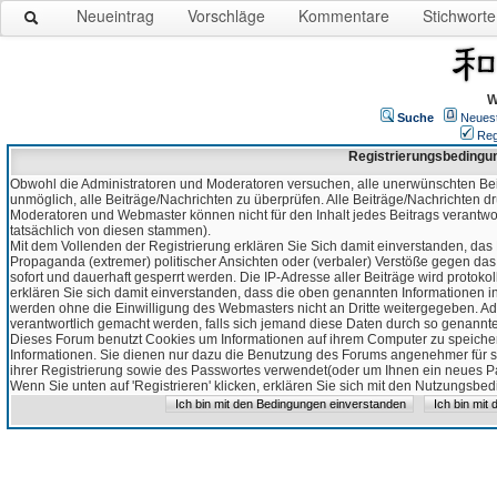
Neueintrag
Vorschläge
Kommentare
Stichworte
W
Suche
Neues
Reg
Registrierungsbedingu
Obwohl die Administratoren und Moderatoren versuchen, alle unerwünschten Bei
unmöglich, alle Beiträge/Nachrichten zu überprüfen. Alle Beiträge/Nachrichten d
Moderatoren und Webmaster können nicht für den Inhalt jedes Beitrags verantw
tatsächlich von diesen stammen).
Mit dem Vollenden der Registrierung erklären Sie Sich damit einverstanden, das 
Propaganda (extremer) politischer Ansichten oder (verbaler) Verstöße gegen da
sofort und dauerhaft gesperrt werden. Die IP-Adresse aller Beiträge wird protokol
erklären Sie sich damit einverstanden, dass die oben genannten Informationen 
werden ohne die Einwilligung des Webmasters nicht an Dritte weitergegeben. Ad
verantwortlich gemacht werden, falls sich jemand diese Daten durch so genanntes
Dieses Forum benutzt Cookies um Informationen auf ihrem Computer zu speicher
Informationen. Sie dienen nur dazu die Benutzung des Forums angenehmer für sie
ihrer Registrierung sowie des Passwortes verwendet(oder um Ihnen ein neues Pas
Wenn Sie unten auf 'Registrieren' klicken, erklären Sie sich mit den Nutzungsb