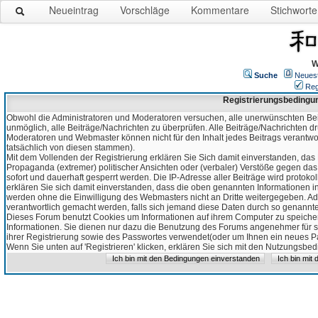
Neueintrag
Vorschläge
Kommentare
Stichworte
W
Suche
Neues
Reg
Registrierungsbedingu
Obwohl die Administratoren und Moderatoren versuchen, alle unerwünschten Bei
unmöglich, alle Beiträge/Nachrichten zu überprüfen. Alle Beiträge/Nachrichten d
Moderatoren und Webmaster können nicht für den Inhalt jedes Beitrags verantw
tatsächlich von diesen stammen).
Mit dem Vollenden der Registrierung erklären Sie Sich damit einverstanden, das 
Propaganda (extremer) politischer Ansichten oder (verbaler) Verstöße gegen da
sofort und dauerhaft gesperrt werden. Die IP-Adresse aller Beiträge wird protokol
erklären Sie sich damit einverstanden, dass die oben genannten Informationen 
werden ohne die Einwilligung des Webmasters nicht an Dritte weitergegeben. Ad
verantwortlich gemacht werden, falls sich jemand diese Daten durch so genanntes
Dieses Forum benutzt Cookies um Informationen auf ihrem Computer zu speicher
Informationen. Sie dienen nur dazu die Benutzung des Forums angenehmer für sie
ihrer Registrierung sowie des Passwortes verwendet(oder um Ihnen ein neues Pas
Wenn Sie unten auf 'Registrieren' klicken, erklären Sie sich mit den Nutzungsb