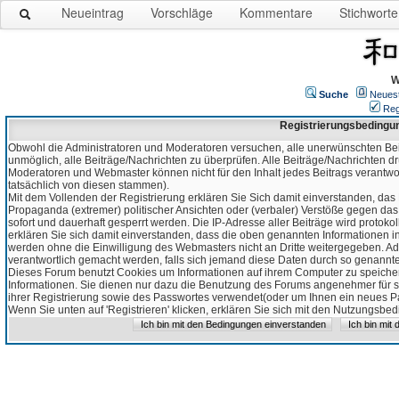
Neueintrag
Vorschläge
Kommentare
Stichworte
W
Suche
Neues
Reg
Registrierungsbedingu
Obwohl die Administratoren und Moderatoren versuchen, alle unerwünschten Bei
unmöglich, alle Beiträge/Nachrichten zu überprüfen. Alle Beiträge/Nachrichten d
Moderatoren und Webmaster können nicht für den Inhalt jedes Beitrags verantw
tatsächlich von diesen stammen).
Mit dem Vollenden der Registrierung erklären Sie Sich damit einverstanden, das 
Propaganda (extremer) politischer Ansichten oder (verbaler) Verstöße gegen da
sofort und dauerhaft gesperrt werden. Die IP-Adresse aller Beiträge wird protokol
erklären Sie sich damit einverstanden, dass die oben genannten Informationen 
werden ohne die Einwilligung des Webmasters nicht an Dritte weitergegeben. Ad
verantwortlich gemacht werden, falls sich jemand diese Daten durch so genanntes
Dieses Forum benutzt Cookies um Informationen auf ihrem Computer zu speicher
Informationen. Sie dienen nur dazu die Benutzung des Forums angenehmer für sie
ihrer Registrierung sowie des Passwortes verwendet(oder um Ihnen ein neues Pas
Wenn Sie unten auf 'Registrieren' klicken, erklären Sie sich mit den Nutzungsb