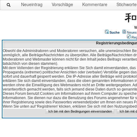
Neueintrag
Vorschläge
Kommentare
Stichworte
W
Suche
Neues
Reg
Registrierungsbedingu
Obwohl die Administratoren und Moderatoren versuchen, alle unerwünschten Bei
unmöglich, alle Beiträge/Nachrichten zu überprüfen. Alle Beiträge/Nachrichten d
Moderatoren und Webmaster können nicht für den Inhalt jedes Beitrags verantw
tatsächlich von diesen stammen).
Mit dem Vollenden der Registrierung erklären Sie Sich damit einverstanden, das 
Propaganda (extremer) politischer Ansichten oder (verbaler) Verstöße gegen da
sofort und dauerhaft gesperrt werden. Die IP-Adresse aller Beiträge wird protokol
erklären Sie sich damit einverstanden, dass die oben genannten Informationen 
werden ohne die Einwilligung des Webmasters nicht an Dritte weitergegeben. Ad
verantwortlich gemacht werden, falls sich jemand diese Daten durch so genanntes
Dieses Forum benutzt Cookies um Informationen auf ihrem Computer zu speicher
Informationen. Sie dienen nur dazu die Benutzung des Forums angenehmer für sie
ihrer Registrierung sowie des Passwortes verwendet(oder um Ihnen ein neues Pas
Wenn Sie unten auf 'Registrieren' klicken, erklären Sie sich mit den Nutzungsb