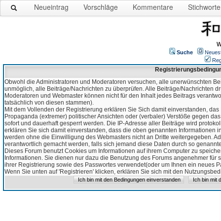
Neueintrag
Vorschläge
Kommentare
Stichworte
W
Suche
Neues
Reg
Registrierungsbedingu
Obwohl die Administratoren und Moderatoren versuchen, alle unerwünschten Bei
unmöglich, alle Beiträge/Nachrichten zu überprüfen. Alle Beiträge/Nachrichten d
Moderatoren und Webmaster können nicht für den Inhalt jedes Beitrags verantw
tatsächlich von diesen stammen).
Mit dem Vollenden der Registrierung erklären Sie Sich damit einverstanden, das 
Propaganda (extremer) politischer Ansichten oder (verbaler) Verstöße gegen da
sofort und dauerhaft gesperrt werden. Die IP-Adresse aller Beiträge wird protokol
erklären Sie sich damit einverstanden, dass die oben genannten Informationen 
werden ohne die Einwilligung des Webmasters nicht an Dritte weitergegeben. Ad
verantwortlich gemacht werden, falls sich jemand diese Daten durch so genanntes
Dieses Forum benutzt Cookies um Informationen auf ihrem Computer zu speicher
Informationen. Sie dienen nur dazu die Benutzung des Forums angenehmer für sie
ihrer Registrierung sowie des Passwortes verwendet(oder um Ihnen ein neues Pas
Wenn Sie unten auf 'Registrieren' klicken, erklären Sie sich mit den Nutzungsb