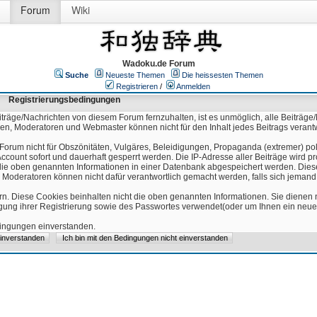
Forum
Wiki
Wadoku.de Forum
Suche
Neueste Themen
Die heissesten Themen
Registrieren
/
Anmelden
Registrierungsbedingungen
äge/Nachrichten von diesem Forum fernzuhalten, ist es unmöglich, alle Beiträge/
ren, Moderatoren und Webmaster können nicht für den Inhalt jedes Beitrags verant
Forum nicht für Obszönitäten, Vulgäres, Beleidigungen, Propaganda (extremer) pol
count sofort und dauerhaft gesperrt werden. Die IP-Adresse aller Beiträge wird pr
ss die oben genannten Informationen in einer Datenbank abgespeichert werden. Di
 Moderatoren können nicht dafür verantwortlich gemacht werden, falls sich jeman
n. Diese Cookies beinhalten nicht die oben genannten Informationen. Sie dienen
igung ihrer Registrierung sowie des Passwortes verwendet(oder um Ihnen ein neues
edingungen einverstanden.