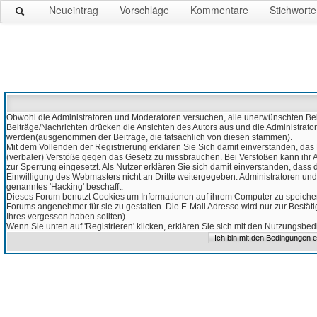
Neueintrag
Vorschläge
Kommentare
Stichworte
Obwohl die Administratoren und Moderatoren versuchen, alle unerwünschten Beitr
Beiträge/Nachrichten drücken die Ansichten des Autors aus und die Administrato
werden(ausgenommen der Beiträge, die tatsächlich von diesen stammen).
Mit dem Vollenden der Registrierung erklären Sie Sich damit einverstanden, das 
(verbaler) Verstöße gegen das Gesetz zu missbrauchen. Bei Verstößen kann ihr Ac
zur Sperrung eingesetzt. Als Nutzer erklären Sie sich damit einverstanden, da
Einwilligung des Webmasters nicht an Dritte weitergegeben. Administratoren und
genanntes 'Hacking' beschafft.
Dieses Forum benutzt Cookies um Informationen auf ihrem Computer zu speicher
Forums angenehmer für sie zu gestalten. Die E-Mail Adresse wird nur zur Bestät
Ihres vergessen haben sollten).
Wenn Sie unten auf 'Registrieren' klicken, erklären Sie sich mit den Nutzungsb