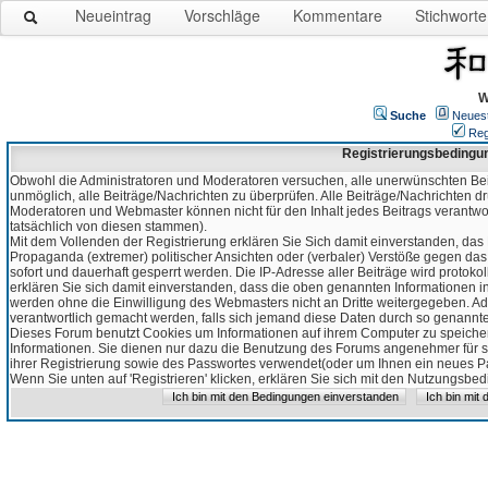
Neueintrag
Vorschläge
Kommentare
Stichworte
W
Suche
Neues
Reg
Registrierungsbedingu
Obwohl die Administratoren und Moderatoren versuchen, alle unerwünschten Bei
unmöglich, alle Beiträge/Nachrichten zu überprüfen. Alle Beiträge/Nachrichten d
Moderatoren und Webmaster können nicht für den Inhalt jedes Beitrags verantw
tatsächlich von diesen stammen).
Mit dem Vollenden der Registrierung erklären Sie Sich damit einverstanden, das 
Propaganda (extremer) politischer Ansichten oder (verbaler) Verstöße gegen da
sofort und dauerhaft gesperrt werden. Die IP-Adresse aller Beiträge wird protokol
erklären Sie sich damit einverstanden, dass die oben genannten Informationen 
werden ohne die Einwilligung des Webmasters nicht an Dritte weitergegeben. Ad
verantwortlich gemacht werden, falls sich jemand diese Daten durch so genanntes
Dieses Forum benutzt Cookies um Informationen auf ihrem Computer zu speicher
Informationen. Sie dienen nur dazu die Benutzung des Forums angenehmer für sie
ihrer Registrierung sowie des Passwortes verwendet(oder um Ihnen ein neues Pas
Wenn Sie unten auf 'Registrieren' klicken, erklären Sie sich mit den Nutzungsb