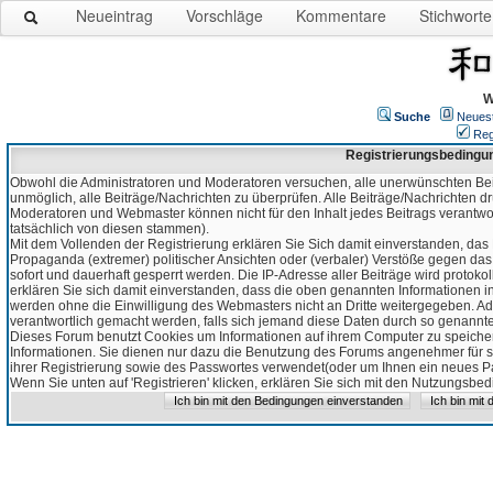
Neueintrag
Vorschläge
Kommentare
Stichworte
W
Suche
Neues
Reg
Registrierungsbedingu
Obwohl die Administratoren und Moderatoren versuchen, alle unerwünschten Bei
unmöglich, alle Beiträge/Nachrichten zu überprüfen. Alle Beiträge/Nachrichten d
Moderatoren und Webmaster können nicht für den Inhalt jedes Beitrags verantw
tatsächlich von diesen stammen).
Mit dem Vollenden der Registrierung erklären Sie Sich damit einverstanden, das 
Propaganda (extremer) politischer Ansichten oder (verbaler) Verstöße gegen da
sofort und dauerhaft gesperrt werden. Die IP-Adresse aller Beiträge wird protokol
erklären Sie sich damit einverstanden, dass die oben genannten Informationen 
werden ohne die Einwilligung des Webmasters nicht an Dritte weitergegeben. Ad
verantwortlich gemacht werden, falls sich jemand diese Daten durch so genanntes
Dieses Forum benutzt Cookies um Informationen auf ihrem Computer zu speicher
Informationen. Sie dienen nur dazu die Benutzung des Forums angenehmer für sie
ihrer Registrierung sowie des Passwortes verwendet(oder um Ihnen ein neues Pas
Wenn Sie unten auf 'Registrieren' klicken, erklären Sie sich mit den Nutzungsb