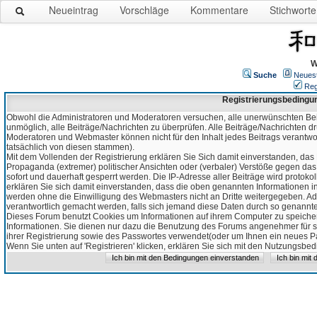
Neueintrag
Vorschläge
Kommentare
Stichworte
W
Suche
Neues
Reg
Registrierungsbedingu
Obwohl die Administratoren und Moderatoren versuchen, alle unerwünschten Bei
unmöglich, alle Beiträge/Nachrichten zu überprüfen. Alle Beiträge/Nachrichten d
Moderatoren und Webmaster können nicht für den Inhalt jedes Beitrags verantw
tatsächlich von diesen stammen).
Mit dem Vollenden der Registrierung erklären Sie Sich damit einverstanden, das 
Propaganda (extremer) politischer Ansichten oder (verbaler) Verstöße gegen da
sofort und dauerhaft gesperrt werden. Die IP-Adresse aller Beiträge wird protokol
erklären Sie sich damit einverstanden, dass die oben genannten Informationen 
werden ohne die Einwilligung des Webmasters nicht an Dritte weitergegeben. Ad
verantwortlich gemacht werden, falls sich jemand diese Daten durch so genanntes
Dieses Forum benutzt Cookies um Informationen auf ihrem Computer zu speicher
Informationen. Sie dienen nur dazu die Benutzung des Forums angenehmer für sie
ihrer Registrierung sowie des Passwortes verwendet(oder um Ihnen ein neues Pas
Wenn Sie unten auf 'Registrieren' klicken, erklären Sie sich mit den Nutzungsb