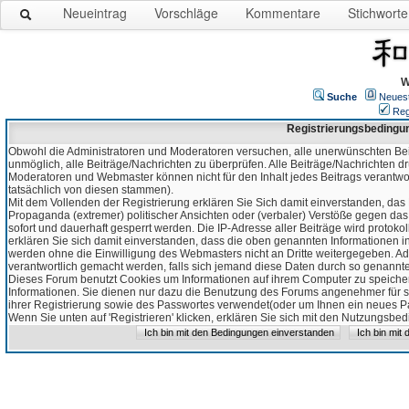
Neueintrag
Vorschläge
Kommentare
Stichworte
W
Suche
Neues
Reg
Registrierungsbedingu
Obwohl die Administratoren und Moderatoren versuchen, alle unerwünschten Bei
unmöglich, alle Beiträge/Nachrichten zu überprüfen. Alle Beiträge/Nachrichten d
Moderatoren und Webmaster können nicht für den Inhalt jedes Beitrags verantw
tatsächlich von diesen stammen).
Mit dem Vollenden der Registrierung erklären Sie Sich damit einverstanden, das 
Propaganda (extremer) politischer Ansichten oder (verbaler) Verstöße gegen da
sofort und dauerhaft gesperrt werden. Die IP-Adresse aller Beiträge wird protokol
erklären Sie sich damit einverstanden, dass die oben genannten Informationen 
werden ohne die Einwilligung des Webmasters nicht an Dritte weitergegeben. Ad
verantwortlich gemacht werden, falls sich jemand diese Daten durch so genanntes
Dieses Forum benutzt Cookies um Informationen auf ihrem Computer zu speicher
Informationen. Sie dienen nur dazu die Benutzung des Forums angenehmer für sie
ihrer Registrierung sowie des Passwortes verwendet(oder um Ihnen ein neues Pas
Wenn Sie unten auf 'Registrieren' klicken, erklären Sie sich mit den Nutzungsb