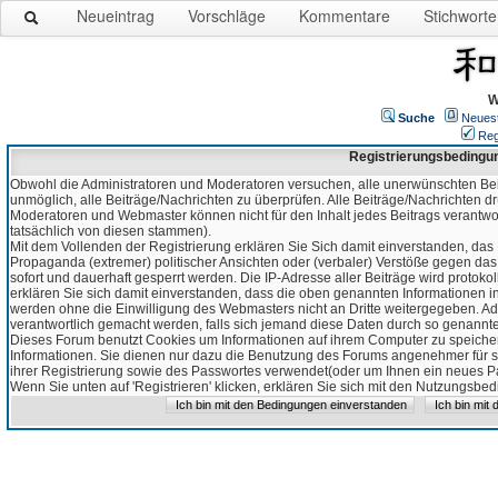
Neueintrag
Vorschläge
Kommentare
Stichworte
W
Suche
Neues
Reg
Registrierungsbedingu
Obwohl die Administratoren und Moderatoren versuchen, alle unerwünschten Bei
unmöglich, alle Beiträge/Nachrichten zu überprüfen. Alle Beiträge/Nachrichten d
Moderatoren und Webmaster können nicht für den Inhalt jedes Beitrags verantw
tatsächlich von diesen stammen).
Mit dem Vollenden der Registrierung erklären Sie Sich damit einverstanden, das 
Propaganda (extremer) politischer Ansichten oder (verbaler) Verstöße gegen da
sofort und dauerhaft gesperrt werden. Die IP-Adresse aller Beiträge wird protokol
erklären Sie sich damit einverstanden, dass die oben genannten Informationen 
werden ohne die Einwilligung des Webmasters nicht an Dritte weitergegeben. Ad
verantwortlich gemacht werden, falls sich jemand diese Daten durch so genanntes
Dieses Forum benutzt Cookies um Informationen auf ihrem Computer zu speicher
Informationen. Sie dienen nur dazu die Benutzung des Forums angenehmer für sie
ihrer Registrierung sowie des Passwortes verwendet(oder um Ihnen ein neues Pas
Wenn Sie unten auf 'Registrieren' klicken, erklären Sie sich mit den Nutzungsb