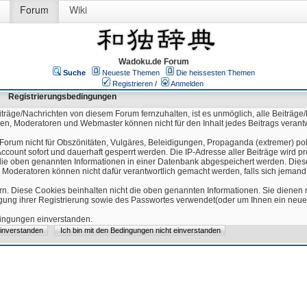
Forum
Wiki
Wadoku.de Forum
Suche
Neueste Themen
Die heissesten Themen
Registrieren
/
Anmelden
Registrierungsbedingungen
äge/Nachrichten von diesem Forum fernzuhalten, ist es unmöglich, alle Beiträge/
ren, Moderatoren und Webmaster können nicht für den Inhalt jedes Beitrags verant
Forum nicht für Obszönitäten, Vulgäres, Beleidigungen, Propaganda (extremer) pol
count sofort und dauerhaft gesperrt werden. Die IP-Adresse aller Beiträge wird pr
ss die oben genannten Informationen in einer Datenbank abgespeichert werden. Di
 Moderatoren können nicht dafür verantwortlich gemacht werden, falls sich jeman
n. Diese Cookies beinhalten nicht die oben genannten Informationen. Sie dienen
igung ihrer Registrierung sowie des Passwortes verwendet(oder um Ihnen ein neues
edingungen einverstanden.