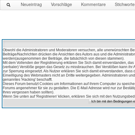
Neueintrag
Vorschläge
Kommentare
Stichworte
Obwohl die Administratoren und Moderatoren versuchen, alle unerwünschten Beitr
Beiträge/Nachrichten drücken die Ansichten des Autors aus und die Administrato
werden(ausgenommen der Beiträge, die tatsächlich von diesen stammen).
Mit dem Vollenden der Registrierung erklären Sie Sich damit einverstanden, das 
(verbaler) Verstöße gegen das Gesetz zu missbrauchen. Bei Verstößen kann ihr Ac
zur Sperrung eingesetzt. Als Nutzer erklären Sie sich damit einverstanden, da
Einwilligung des Webmasters nicht an Dritte weitergegeben. Administratoren und
genanntes 'Hacking' beschafft.
Dieses Forum benutzt Cookies um Informationen auf ihrem Computer zu speicher
Forums angenehmer für sie zu gestalten. Die E-Mail Adresse wird nur zur Bestät
Ihres vergessen haben sollten).
Wenn Sie unten auf 'Registrieren' klicken, erklären Sie sich mit den Nutzungsb