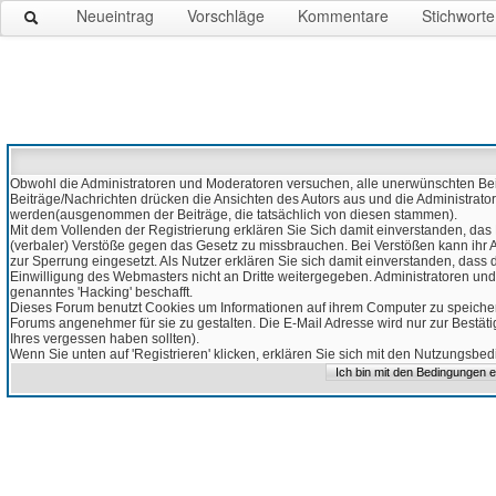
Neueintrag
Vorschläge
Kommentare
Stichworte
Obwohl die Administratoren und Moderatoren versuchen, alle unerwünschten Beitr
Beiträge/Nachrichten drücken die Ansichten des Autors aus und die Administrato
werden(ausgenommen der Beiträge, die tatsächlich von diesen stammen).
Mit dem Vollenden der Registrierung erklären Sie Sich damit einverstanden, das 
(verbaler) Verstöße gegen das Gesetz zu missbrauchen. Bei Verstößen kann ihr Ac
zur Sperrung eingesetzt. Als Nutzer erklären Sie sich damit einverstanden, da
Einwilligung des Webmasters nicht an Dritte weitergegeben. Administratoren und
genanntes 'Hacking' beschafft.
Dieses Forum benutzt Cookies um Informationen auf ihrem Computer zu speicher
Forums angenehmer für sie zu gestalten. Die E-Mail Adresse wird nur zur Bestät
Ihres vergessen haben sollten).
Wenn Sie unten auf 'Registrieren' klicken, erklären Sie sich mit den Nutzungsb