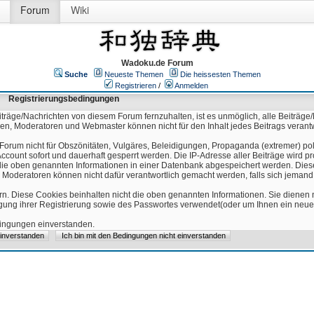
Forum
Wiki
Wadoku.de Forum
Suche
Neueste Themen
Die heissesten Themen
Registrieren
/
Anmelden
Registrierungsbedingungen
äge/Nachrichten von diesem Forum fernzuhalten, ist es unmöglich, alle Beiträge/
ren, Moderatoren und Webmaster können nicht für den Inhalt jedes Beitrags verant
Forum nicht für Obszönitäten, Vulgäres, Beleidigungen, Propaganda (extremer) pol
count sofort und dauerhaft gesperrt werden. Die IP-Adresse aller Beiträge wird pr
ss die oben genannten Informationen in einer Datenbank abgespeichert werden. Di
 Moderatoren können nicht dafür verantwortlich gemacht werden, falls sich jeman
n. Diese Cookies beinhalten nicht die oben genannten Informationen. Sie dienen
igung ihrer Registrierung sowie des Passwortes verwendet(oder um Ihnen ein neues
edingungen einverstanden.